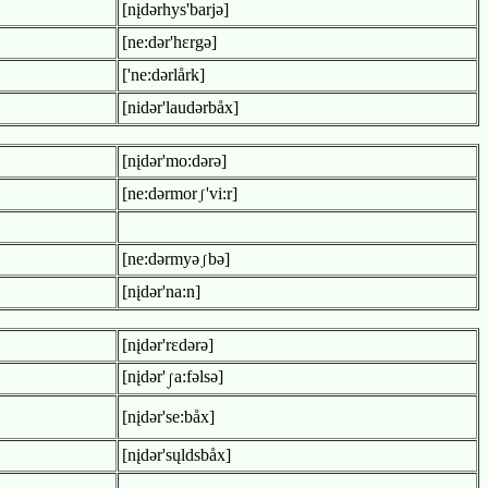
[nįdərhys'barjə]
[ne:dər'hεrgə]
['ne:dərlårk]
[nidər'laudərbåx]
[nįdər'mo:dərə]
[ne:dərmor
'vi:r]
[ne:dərmyə
bə]
[nįdər'na:n]
[nįdər'rεdərə]
[nįdər'
a:fəlsə]
[nįdər'se:båx]
[nįdər'sųldsbåx]