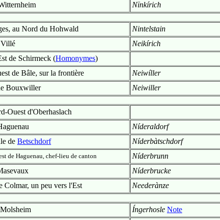
 Witternheim
Nïnkírich
sges, au Nord du Hohwald
Nintelstain
Villé
Neikírich
st de Schirmeck (
Homonymes
)
t de Bâle, sur la frontière
Neiwíller
de Bouxwiller
Neiwiller
rd-Ouest d'Oberhaslach
 Haguenau
Níderaldorf
ale de
Betschdorf
Níderbàtschdorf
Níderbrunn
st de Haguenau, chef-lieu de canton
Masevaux
Níderbrucke
 Colmar, un peu vers l'Est
Neederànze
Molsheim
Íngerhosle
Note