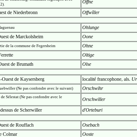
Offne
2).
est de Niederbronn
Offwíller
Ohlunge
 Haguenau
uest de Marckolsheim
Oone
Ohne
rtie de la commune de Fegersheim
Ferrette
Oltige
uest de Brumath
Olse
-Ouest de Kaysersberg
localité francophone, als.
Ur
Orschwihr
ebwiller (Ne pas confondre avec le suivant)
de Sélestat (Ne pas confondre avec le
Orschwiller
-dessus de Scherwiller
d'Orteburi
uest de Rouffach
Osebach
e Colmar
Ooste