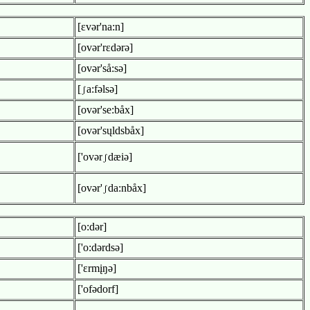
[εvər'na:n]
[ovər'rεdərə]
[ovər'så:sə]
[
a:fəlsə]
[ovər'se:båx]
[ovər'sųldsbåx]
['ovər
dæiə]
[ovər'
da:nbåx]
[o:dər]
['o:dərdsə]
['εrmįŋə]
['ofədorf]