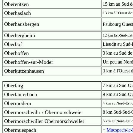
Oberentzen
15 km au Sud d
Oberhaslach
13 km à l'Ouest d
Oberhausbergen
Faubourg Ouest
Oberhergheim
12 km Est-Sud-Est
Oberhof
Lieudit au Sud-
Oberhoffen
3 km au Sud de
Oberhoffen-sur-Moder
Un peu au Nord
Oberkutzenhausen
3 km à l'Ouest 
Oberlarg
7 km au Sud-Oue
Oberlauterbach
9 km au Sud-Ou
Obermodern
4 km au Nord-Est d
Obermorschwihr / Obermorschweier
8 km Sud-Sud-O
Obermorschwiller Obermorschweiler
6 km au Nord-Est d
Obermuespach
=
Muespach-le-