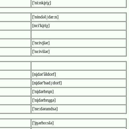
['ni:nkįriχ]
['nindəl
dæ:n]
[nεi'kįriχ]
['nεivįlər]
['nεivilər]
[nįdər'åldorf]
[nįdər'bad
dorf]
['nįdərbrųn]
['nįdərbrųgə]
['ne:dərandsə]
['įŋərho:slə]