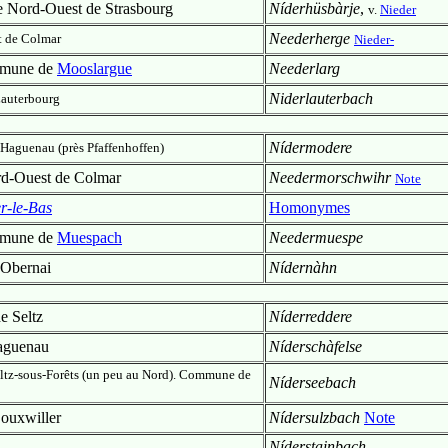
e Nord-Ouest de Strasbourg
Níderhüsbàrje
,
v.
Nieder
Neederherge
t de Colmar
Nieder-
ommune de
Mooslargue
Neederlarg
Niderlauterbach
Lauterbourg
Nídermodere
 Haguenau (près Pfaffenhoffen)
d-Ouest de Colmar
Needermorschwihr
Note
r-le-Bas
Homonymes
ommune de
Muespach
Needermuespe
'Obernai
Nídernàhn
e Seltz
Níderreddere
aguenau
Níderschàfelse
ultz-sous-Forêts (un peu au Nord). Commune de
Níderseebach
ouxwiller
Nídersulzbach
Note
Níderstainbach